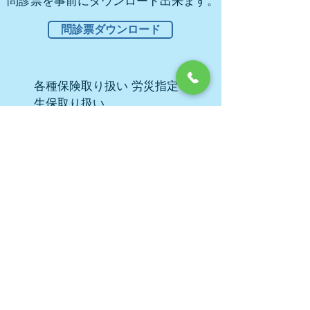
問診票を事前にダウンロード出来ます。
問診票ダウンロード
各種保険取り扱い 労災指定
生保取り扱い
石川整形外科
医療法人社団 心雅会
横浜市港北区日吉本町1-15-4
RSビル
TEL:０４５-５６１-８２２８
一般外来
ホーム
・整形外科
・ごあいさつ
・リハビリテーション科
・施設の案内