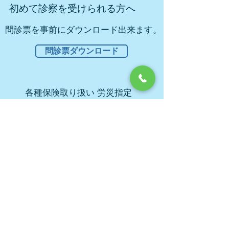
初めて診察を受けられる方へ
問診票を事前にダウンロード出来ます。
問診票ダウンロード
各種保険取り扱い 労災指定
生保取り扱い
石川整形外科
医療法人社団 心雅会
横浜市港北区日吉本町1-15-4
RSビル
TEL:０４５-５６１-８２２８
一般外来
ホーム
・整形外科